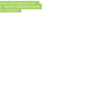
cken.chiro@gmail.com
g
Book Appointment
211 17835707