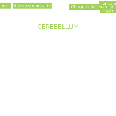
amccra
ner
Termin vereinbaren
Chiropractic
Speakin
(+49) 0
CEREBELLUM