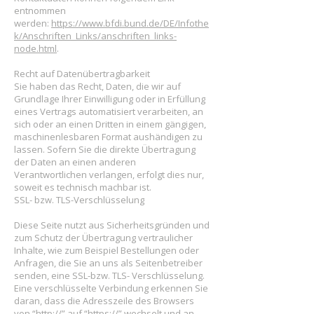
entnommen
werden:
https://www.bfdi.bund.de/DE/Infothe
k/Anschriften_Links/anschriften_links-
node.html
.
Recht auf Datenübertragbarkeit
Sie haben das Recht, Daten, die wir auf
Grundlage Ihrer Einwilligung oder in Erfüllung
eines Vertrags automatisiert verarbeiten, an
sich oder an einen Dritten in einem gängigen,
maschinenlesbaren Format aushändigen zu
lassen. Sofern Sie die direkte Übertragung
der Daten an einen anderen
Verantwortlichen verlangen, erfolgt dies nur,
soweit es technisch machbar ist.
SSL- bzw. TLS-Verschlüsselung
Diese Seite nutzt aus Sicherheitsgründen und
zum Schutz der Übertragung vertraulicher
Inhalte, wie zum Beispiel Bestellungen oder
Anfragen, die Sie an uns als Seitenbetreiber
senden, eine SSL-bzw. TLS- Verschlüsselung.
Eine verschlüsselte Verbindung erkennen Sie
daran, dass die Adresszeile des Browsers
von “http://” auf “https://” wechselt und an